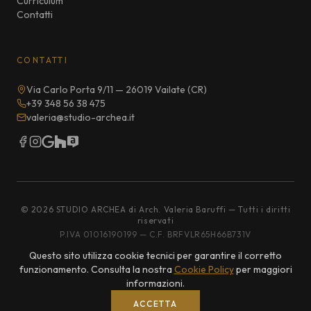
Curriculum
Contatti
CONTATTI
Via Carlo Porta 9/11 — 26019 Vailate (CR)
+39 348 56 38 475
valeria@studio-archea.it
©
2026
STUDIO ARCHEA di Arch. Valeria Baruffi — Tutti i diritti
riservati
P.IVA 01016190199 — C.F. BRFVLR65H66B731V
Questo sito utilizza cookie tecnici per garantire il corretto
|
Privacy Policy
Cookie Policy
funzionamento. Consulta la nostra
Cookie Policy
per maggiori
Progettato e sviluppato da
L3o2.LAB
informazioni.
ACCETTA